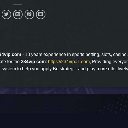
34vip com
- 13 years experience in sports betting, slots, casino.
ite for the
234vip com
:
https://234vipa1.com
, Providing everyo
 system to help you apply Be strategic and play more effectively