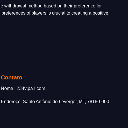
the withdrawal method based on their preference for
references of players is crucial to creating a positive,
Contato
Nome : 234vipa1.com
Endereço: Santo Antônio do Leverger, MT, 78180-000