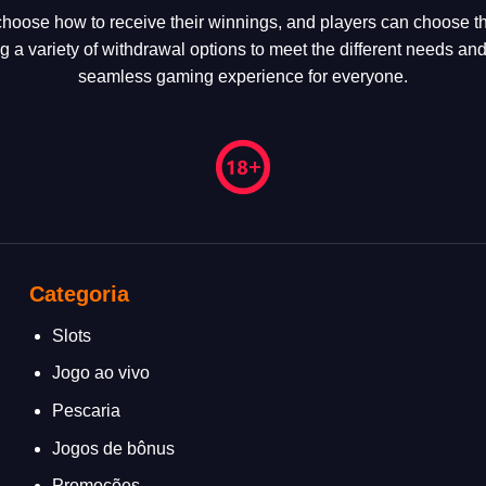
o choose how to receive their winnings, and players can choose 
 variety of withdrawal options to meet the different needs and p
seamless gaming experience for everyone.
Categoria
Slots
Jogo ao vivo
Pescaria
Jogos de bônus
Promoções