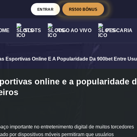
ENTRAR
R$500 BÔNUS
OME
SLOTS
JOGO AO VIVO
PESCARIA
 Esportivas Online E A Popularidade Da 900bet Entre Usuá
ortivas online e a popularidade 
eiros
aço importante no entretenimento digital de muitos torcedores
itado por dispositivos móveis permitiram que usuários