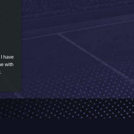
 I have
ne with
.