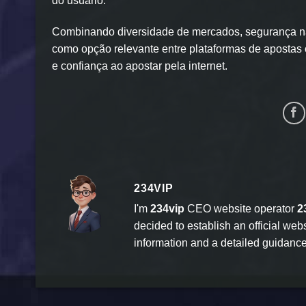
do usuário.
Combinando diversidade de mercados, segurança na
como opção relevante entre plataformas de apostas o
e confiança ao apostar pela internet.
234VIP
I'm
234vip
CEO website operator
2
decided to establish an official webs
information and a detailed guidance