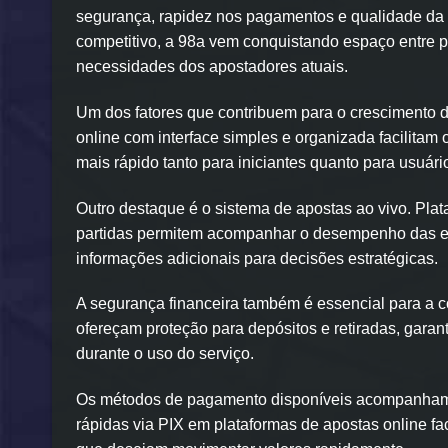
segurança, rapidez nos pagamentos e qualidade da 
competitivo, a 98a vem conquistando espaço entre p
necessidades dos apostadores atuais.
Um dos fatores que contribuem para o crescimento d
online com interface simples e organizada facilita
mais rápido tanto para iniciantes quanto para usuári
Outro destaque é o sistema de apostas ao vivo. Plat
partidas permitem acompanhar o desempenho das eq
informações adicionais para decisões estratégicas.
A segurança financeira também é essencial para a c
ofereçam proteção para depósitos e retiradas, gara
durante o uso do serviço.
Os métodos de pagamento disponíveis acompanham as
rápidas via PIX em plataformas de apostas online fac