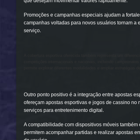
que desejam movimentar valores rapidamente.
Promoções e campanhas especiais ajudam a fortale
campanhas voltadas para novos usuários tornam a exp
serviço.
A cobertura esportiva oferecida também representa um diferenc
competições internacionais e nacionais, incluindo campeonatos
permite explorar diferentes modalidades e ampliar estratégias d
Outro ponto positivo é a integração entre apostas es
ofereçam apostas esportivas e jogos de cassino no 
serviços para entretenimento digital.
A compatibilidade com dispositivos móveis também é
permitem acompanhar partidas e realizar apostas em 