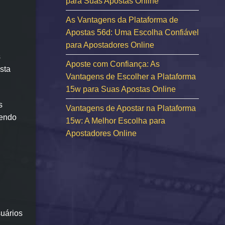
para Suas Apostas Online
As Vantagens da Plataforma de
Apostas 56d: Uma Escolha Confiável
para Apostadores Online
s
Aposte com Confiança: As
sta
Vantagens de Escolher a Plataforma
15w para Suas Apostas Online
s
Vantagens de Apostar na Plataforma
cendo
15w: A Melhor Escolha para
Apostadores Online
suários