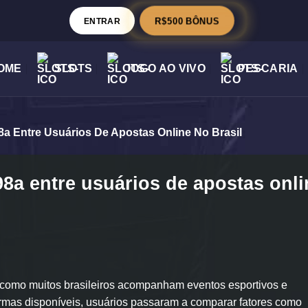
ENTRAR
R$500 BÔNUS
OME
SLOTS
JOGO AO VIVO
PESCARIA
8a Entre Usuários De Apostas Online No Brasil
8a entre usuários de apostas onli
a como muitos brasileiros acompanham eventos esportivos e
formas disponíveis, usuários passaram a comparar fatores como