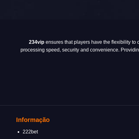
234vip
ensures that players have the flexibility t
processing speed, security and convenience. Providing a
Informação
222bet