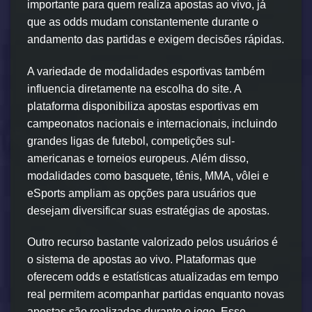
importante para quem realiza apostas ao vivo, já
que as odds mudam constantemente durante o
andamento das partidas e exigem decisões rápidas.
A variedade de modalidades esportivas também
influencia diretamente na escolha do site. A
plataforma disponibiliza apostas esportivas em
campeonatos nacionais e internacionais, incluindo
grandes ligas de futebol, competições sul-
americanas e torneios europeus. Além disso,
modalidades como basquete, tênis, MMA, vôlei e
eSports ampliam as opções para usuários que
desejam diversificar suas estratégias de apostas.
Outro recurso bastante valorizado pelos usuários é
o sistema de apostas ao vivo. Plataformas que
oferecem odds e estatísticas atualizadas em tempo
real permitem acompanhar partidas enquanto novas
apostas são realizadas durante o jogo. Esse