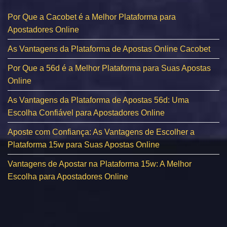
Por Que a Cacobet é a Melhor Plataforma para
Apostadores Online
As Vantagens da Plataforma de Apostas Online Cacobet
Por Que a 56d é a Melhor Plataforma para Suas Apostas
Online
As Vantagens da Plataforma de Apostas 56d: Uma
Escolha Confiável para Apostadores Online
Aposte com Confiança: As Vantagens de Escolher a
Plataforma 15w para Suas Apostas Online
Vantagens de Apostar na Plataforma 15w: A Melhor
Escolha para Apostadores Online