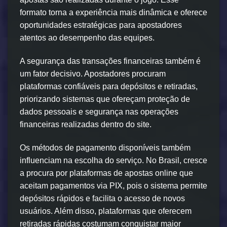
formato torna a experiência mais dinâmica e oferece
oportunidades estratégicas para apostadores
atentos ao desempenho das equipes.
A segurança das transações financeiras também é
um fator decisivo. Apostadores procuram
plataformas confiáveis para depósitos e retiradas,
priorizando sistemas que ofereçam proteção de
dados pessoais e segurança nas operações
financeiras realizadas dentro do site.
Os métodos de pagamento disponíveis também
influenciam na escolha do serviço. No Brasil, cresce
a procura por plataformas de apostas online que
aceitam pagamentos via PIX, pois o sistema permite
depósitos rápidos e facilita o acesso de novos
usuários. Além disso, plataformas que oferecem
retiradas rápidas costumam conquistar maior