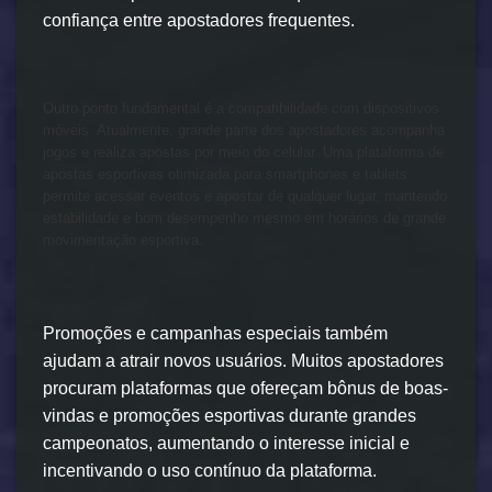
confiança entre apostadores frequentes.
Outro ponto fundamental é a compatibilidade com dispositivos
móveis. Atualmente, grande parte dos apostadores acompanha
jogos e realiza apostas por meio do celular. Uma plataforma de
apostas esportivas otimizada para smartphones e tablets
permite acessar eventos e apostar de qualquer lugar, mantendo
estabilidade e bom desempenho mesmo em horários de grande
movimentação esportiva.
Promoções e campanhas especiais também
ajudam a atrair novos usuários. Muitos apostadores
procuram plataformas que ofereçam bônus de boas-
vindas e promoções esportivas durante grandes
campeonatos, aumentando o interesse inicial e
incentivando o uso contínuo da plataforma.