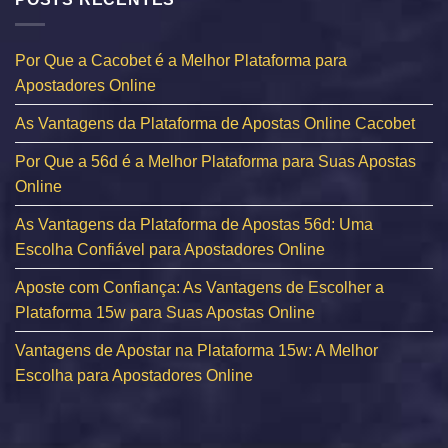
Por Que a Cacobet é a Melhor Plataforma para
Apostadores Online
As Vantagens da Plataforma de Apostas Online Cacobet
Por Que a 56d é a Melhor Plataforma para Suas Apostas
Online
As Vantagens da Plataforma de Apostas 56d: Uma
Escolha Confiável para Apostadores Online
Aposte com Confiança: As Vantagens de Escolher a
Plataforma 15w para Suas Apostas Online
Vantagens de Apostar na Plataforma 15w: A Melhor
Escolha para Apostadores Online