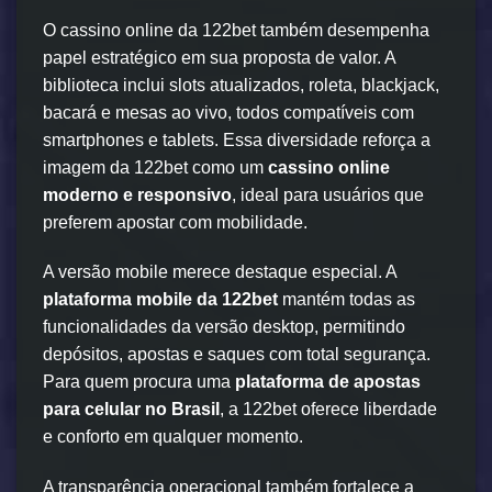
O cassino online da 122bet também desempenha
papel estratégico em sua proposta de valor. A
biblioteca inclui slots atualizados, roleta, blackjack,
bacará e mesas ao vivo, todos compatíveis com
smartphones e tablets. Essa diversidade reforça a
imagem da 122bet como um
cassino online
moderno e responsivo
, ideal para usuários que
preferem apostar com mobilidade.
A versão mobile merece destaque especial. A
plataforma mobile da 122bet
mantém todas as
funcionalidades da versão desktop, permitindo
depósitos, apostas e saques com total segurança.
Para quem procura uma
plataforma de apostas
para celular no Brasil
, a 122bet oferece liberdade
e conforto em qualquer momento.
A transparência operacional também fortalece a