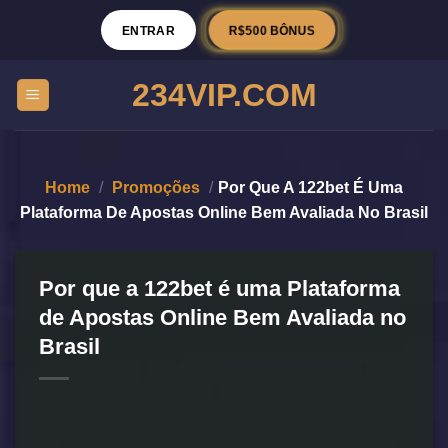
R$500 BÔNUS
ENTRAR
234VIP.COM
Home
/
Promoções
/
Por Que A 122bet É Uma
Plataforma De Apostas Online Bem Avaliada No Brasil
Por que a 122bet é uma Plataforma
de Apostas Online Bem Avaliada no
Brasil