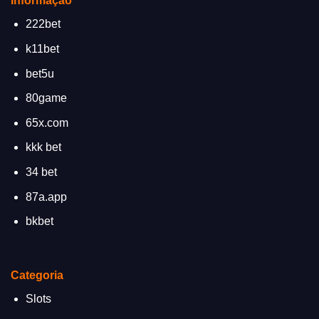
Informação
222bet
k11bet
bet5u
80game
65x.com
kkk bet
34 bet
87a.app
bkbet
Categoria
Slots